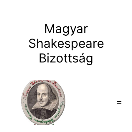
Ugrás
a
tartalomhoz
Magyar
Shakespeare
Bizottság