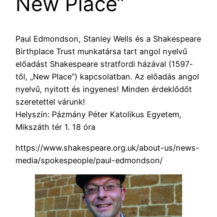
New Place”
Paul Edmondson, Stanley Wells és a Shakespeare
Birthplace Trust munkatársa tart angol nyelvű
előadást Shakespeare stratfordi házával (1597-
től, „New Place”) kapcsolatban. Az előadás angol
nyelvű, nyitott és ingyenes! Minden érdeklődőt
szeretettel várunk!
Helyszín: Pázmány Péter Katolikus Egyetem,
Mikszáth tér 1. 18 óra
https://www.shakespeare.org.uk/about-us/news-
media/spokespeople/paul-edmondson/