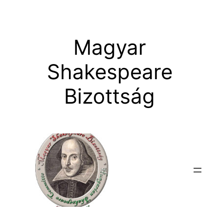
Ugrás
a
tartalomhoz
Magyar
Shakespeare
Bizottság