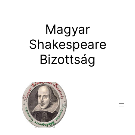
Ugrás
a
tartalomhoz
Magyar
Shakespeare
Bizottság