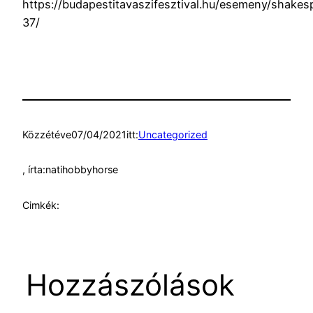
https://budapestitavaszifesztival.hu/esemeny/shakes
37/
Közzétéve
07/04/2021
itt:
Uncategorized
, írta:
natihobbyhorse
Cimkék:
Hozzászólások