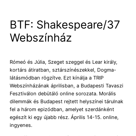
BTF: Shakespeare/37
Webszínház
Rómeó és Júlia, Szeget szeggel és Lear király,
kortárs átiratban, sztárszínészekkel, Dogma-
látásmódban rögzítve. Ezt kínálja a TRIP
Webszínházának áprilisban, a Budapesti Tavaszi
Fesztiválon debütáló online sorozata. Morális
dilemmák és Budapest rejtett helyszínei tárulnak
fel a három epizódban, amelyet szerdánként
egészít ki egy újabb rész. Április 14-15. online,
ingyenes.