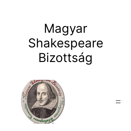
Ugrás
a
tartalomhoz
Magyar
Shakespeare
Bizottság