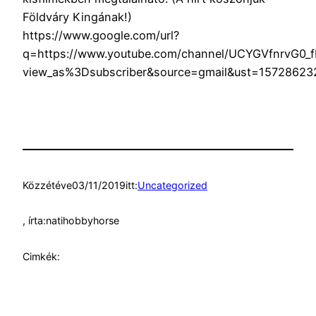
Földváry Kingának!)
https://www.google.com/url?
q=https://www.youtube.com/channel/UCYGVfnrvG0_
view_as%3Dsubscriber&source=gmail&ust=157286
Közzétéve
03/11/2019
itt:
Uncategorized
, írta:
natihobbyhorse
Cimkék: