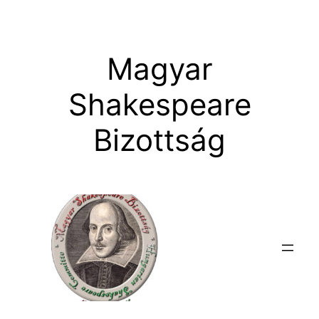
Ugrás
a
tartalomhoz
Magyar
Shakespeare
Bizottság