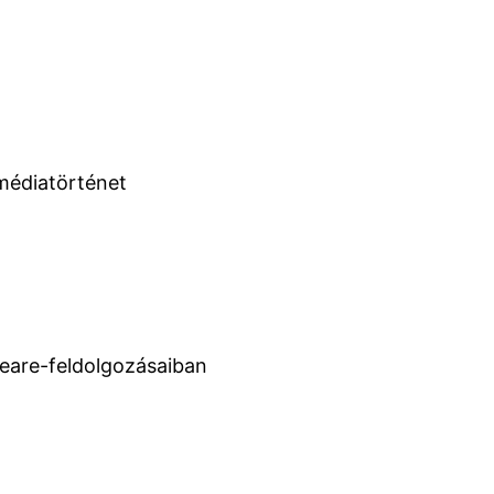
 médiatörténet
peare-feldolgozásaiban