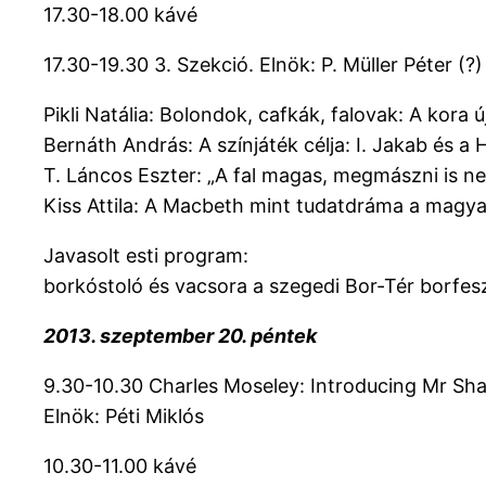
17.30-18.00 kávé
17.30-19.30 3. Szekció. Elnök: P. Müller Péter (?)
Pikli Natália: Bolondok, cafkák, falovak: A kor
Bernáth András: A színjáték célja: I. Jakab és a
T. Láncos Eszter: „A fal magas, megmászni is n
Kiss Attila: A Macbeth mint tudatdráma a magy
Javasolt esti program:
borkóstoló és vacsora a szegedi Bor-Tér borfes
2013. szeptember 20. péntek
9.30-10.30 Charles Moseley: Introducing Mr Sh
Elnök: Péti Miklós
10.30-11.00 kávé