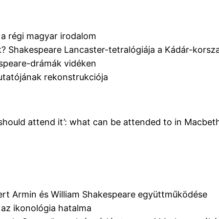
 a régi magyar irodalom
kák? Shakespeare Lancaster-tetralógiája a Kádár-kor
kespeare-drámák vidéken
utatójának rekonstrukciója
 should attend it’: what can be attended to in Macbet
obert Armin és William Shakespeare együttműködése
 az ikonológia hatalma