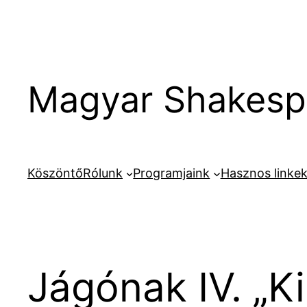
Ugrás
a
tartalomhoz
Magyar Shakespe
Köszöntő
Rólunk
Programjaink
Hasznos linke
Jágónak IV. „K