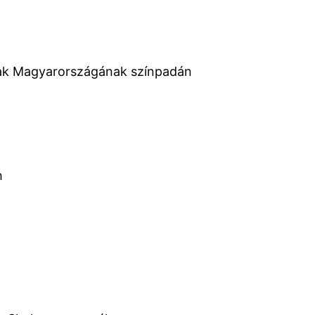
szak Magyarországának színpadán
h