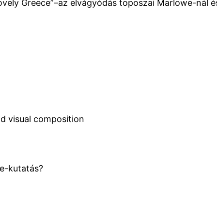
o lovely Greece”–az elvágyódás toposzai Marlowe-nál 
nd visual composition
e-kutatás?