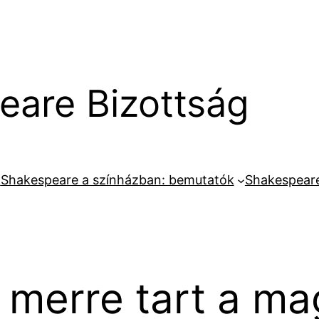
are Bizottság
k
Shakespeare a színházban: bemutatók
Shakespeare
i merre tart a ma