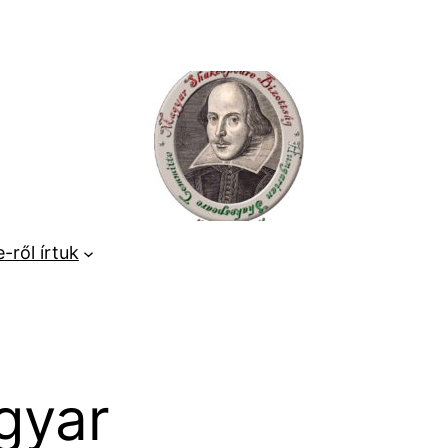
-ről írtuk
gyar