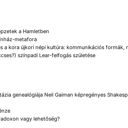
tképzetek a Hamletben
zínház-metafora
s a kora újkori népi kultúra: kommunikációs formák,
ccses?) színpadi Lear-felfogás születése
ntázia genealógiája Neil Gaiman képregényes Shakes
énze
paradoxon vagy lehetőség?