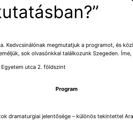
utatásban?”
ia. Kedvcsinálónak megmutatjuk a programot, és köz
Reméljük, sok olvasónkkal találkozunk Szegeden. Íme, 
 Egyetem utca 2. földszint
Program
zok dramaturgiai jelentősége – különös tekintettel Ar