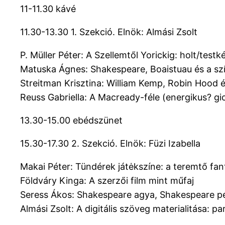
11-11.30 kávé
11.30-13.30 1. Szekció. Elnök: Almási Zsolt
P. Müller Péter: A Szellemtől Yorickig: holt/tes
Matuska Ágnes: Shakespeare, Boaistuau és a s
Streitman Krisztina: William Kemp, Robin Hood é
Reuss Gabriella: A Macready-féle (energikus? gi
13.30-15.00 ebédszünet
15.30-17.30 2. Szekció. Elnök: Füzi Izabella
Makai Péter: Tündérek játėkszíne: a teremtő fa
Földváry Kinga: A szerzői film mint műfaj
Seress Ákos: Shakespeare agya, Shakespeare p
Almási Zsolt: A digitális szöveg materialitása: 