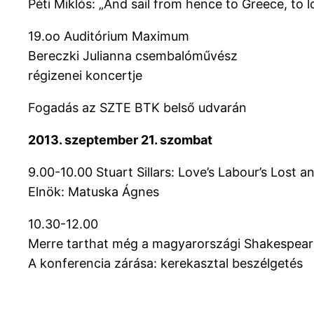
Péti Miklós: „And sail from hence to Greece, t
19.oo Auditórium Maximum
Bereczki Julianna csembalóművész
régizenei koncertje
Fogadás az SZTE BTK belső udvarán
2013. szeptember 21. szombat
9.00-10.00 Stuart Sillars: Love’s Labour’s Lost a
Elnök: Matuska Ágnes
10.30-12.00
Merre tarthat még a magyarországi Shakespear
A konferencia zárása: kerekasztal beszélgetés