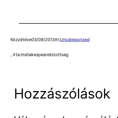
Közzétéve
03/09/2013
itt:
Uncategorized
, írta:
mshakespearebizottsag
Hozzászólások