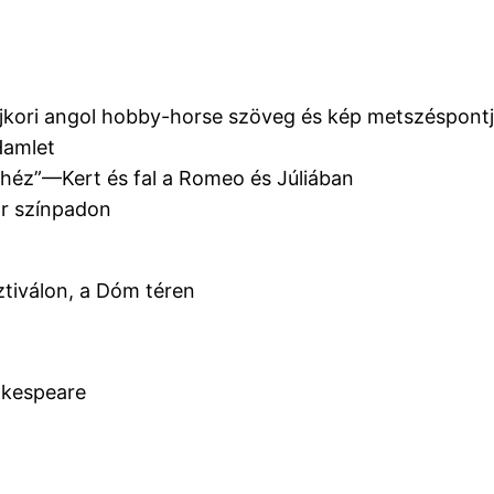
a újkori angol hobby-horse szöveg és kép metszéspont
 Hamlet
ehéz”—Kert és fal a Romeo és Júliában
ar színpadon
ztiválon, a Dóm téren
akespeare