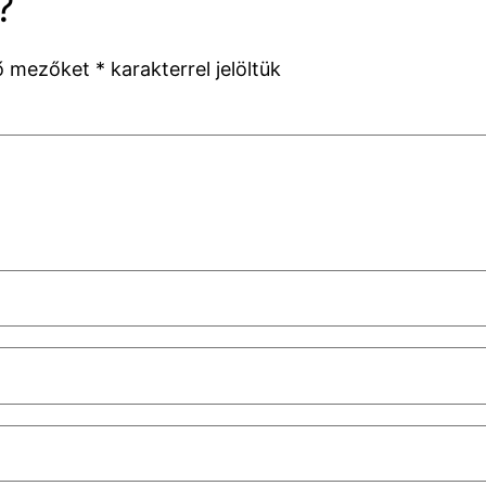
?
ző mezőket
*
karakterrel jelöltük