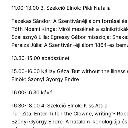
11.00-13.00 3. Szekció Elnök: Pikli Natália
Fazekas Sándor: A Szentivánéji álom forrásai és
Tóth Noémi Kinga: Miről mesélnek a színikriti
Szalisznyó Lilla: Egressy Gábor missziója: Sha
Paraizs Júlia: A Szentiván-éji álom 1864-es bem
13.30-15.00 ebédszünet
15.00-16.00 Kállay Géza ‘But without the illness
Elnök: Szőnyi György Endre
16.00-16.30 kávé
16.30-18.00 4. Szekció Elnök: Kiss Attila
Turi Zita: Enter Tutch the Clowne, writing”- R
Szőnyi György Endre: A hatalom ikonológiája és