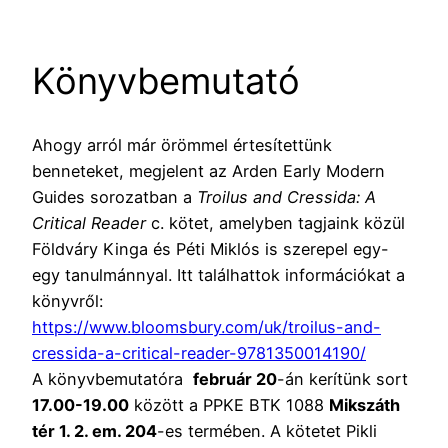
Könyvbemutató
Ahogy arról már örömmel értesítettünk
benneteket, megjelent az Arden Early Modern
Guides sorozatban a
Troilus and Cressida: A
Critical Reader
c.
k
ötet, amelyben tagjaink
k
özül
Földváry Kinga és Péti Miklós is szerepel egy-
egy tanulmánnyal. Itt találhattok információkat a
k
önyvről:
https://www.bloomsbury.com/uk/troilus-and-
cressida-a-critical-reader-9781350014190/
A
k
önyvbemutatóra
február 20
-án kerítünk sort
17.00-19.00
k
özött a PPKE BTK 1088
Mikszáth
tér 1. 2. em. 204
-es termében. A kötetet Pikli