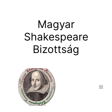
Ugrás
a
tartalomhoz
Magyar
Shakespeare
Bizottság