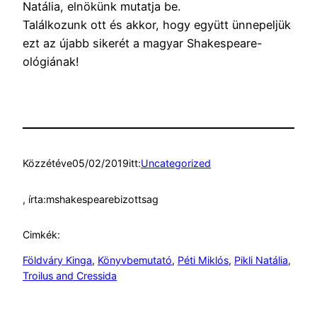
Natália, elnökünk mutatja be.
Találkozunk ott és akkor, hogy együtt ünnepeljü
k
ezt az újabb sikerét a magyar Shakespeare-
ológiának!
Közzétéve
05/02/2019
itt:
Uncategorized
, írta:
mshakespearebizottsag
Cimkék:
Földváry Kinga
, 
Könyvbemutató
, 
Péti Miklós
, 
Pikli Natália
, 
Troilus and Cressida