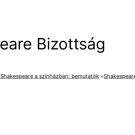
are Bizottság
k
Shakespeare a színházban: bemutatók
Shakespeare