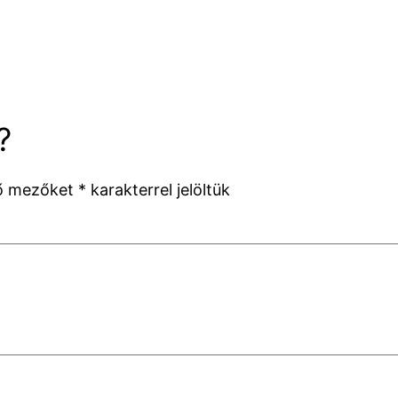
?
ző mezőket
*
karakterrel jelöltük