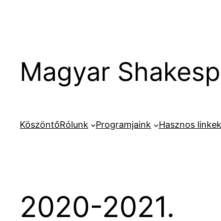
Ugrás
a
tartalomhoz
Magyar Shakespe
Köszöntő
Rólunk
Programjaink
Hasznos linke
2020-2021.