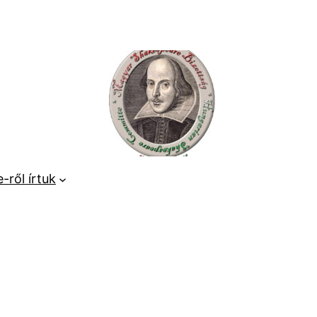
-ről írtuk