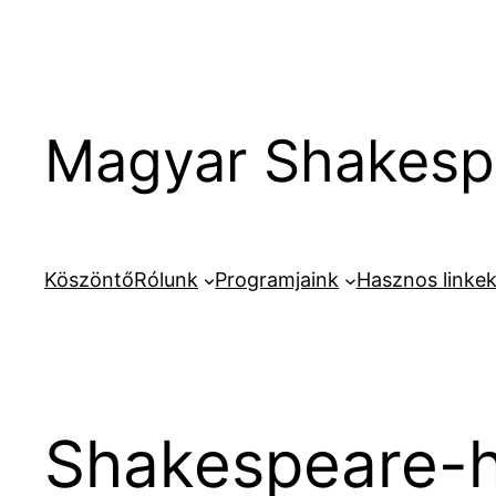
Ugrás
a
tartalomhoz
Magyar Shakespe
Köszöntő
Rólunk
Programjaink
Hasznos linke
Shakespeare-hí