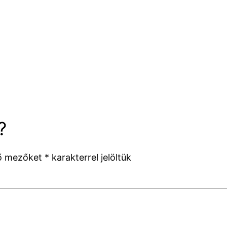
?
ző mezőket
*
karakterrel jelöltük