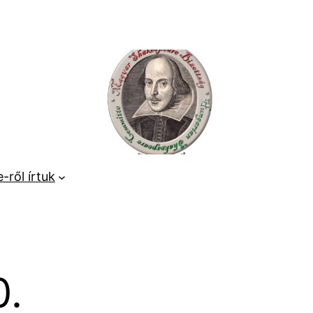
-ről írtuk
0.