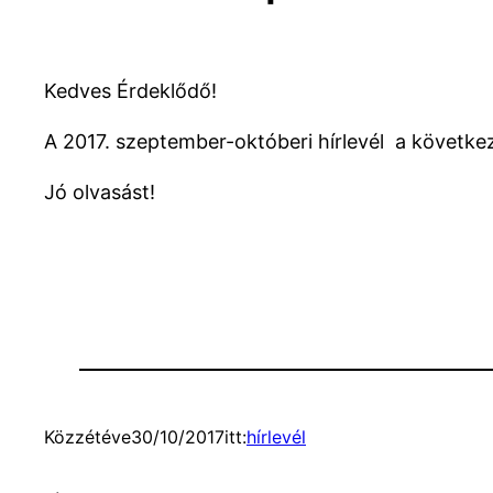
Kedves Érdeklődő!
A 2017. szeptember-októberi hírlevél a következ
Jó olvasást!
Közzétéve
30/10/2017
itt:
hírlevél