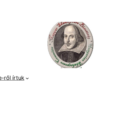
-ről írtuk