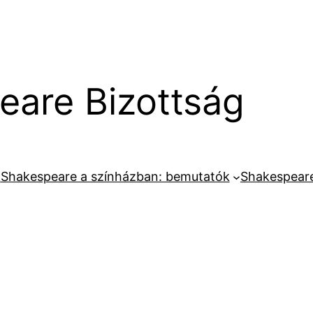
are Bizottság
k
Shakespeare a színházban: bemutatók
Shakespeare