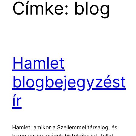
Címke:
blog
Hamlet
blogbejegyzést
ír
Hamlet, amikor a Szellemmel társalog, és
bizonyos igazságok birtokába jut, tollat