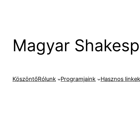
Ugrás
a
tartalomhoz
Magyar Shakespe
Köszöntő
Rólunk
Programjaink
Hasznos linke